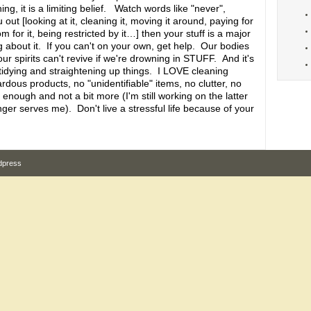
hing, it is a limiting belief. Watch words like "never",
 out [looking at it, cleaning it, moving it around, paying for
m for it, being restricted by it…] then your stuff is a major
g about it. If you can't on your own, get help. Our bodies
our spirits can't revive if we're drowning in STUFF. And it's
 tidying and straightening up things. I LOVE cleaning
dous products, no "unidentifiable" items, no clutter, no
 enough and not a bit more (I'm still working on the latter
nger serves me). Don't live a stressful life because of your
dpress