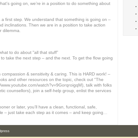
at’s going on, we’re in a position to do something about
 a first step. We understand that something is going on –
inclinations. Then we are in a position to take action
ur dilemma.
at to do about "all that stuff”
 to take the next step – and the next. To get the flow going
h compassion & sensitivity & caring. This is HARD work! –
 books and other resources on the topic, check out “The
://www.youtube.com/watch?v=9GorqroigqM), talk with folks
tic counsellors), join a self-help group, enlist the services
oner or later, you’ll have a clean, functional, safe,
table – just take each step as it comes – and keep going…
dpress