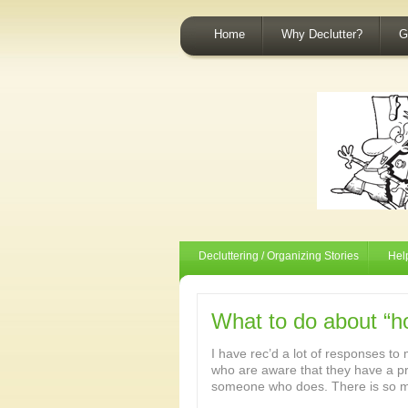
Home
Why Declutter?
G
Decluttering / Organizing Stories
Hel
What to do about “h
I have rec’d a lot of responses to
who are aware that they have a pro
someone who does. There is so mu