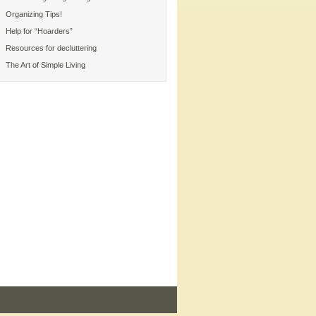
Organizing Tips!
Help for “Hoarders”
Resources for decluttering
The Art of Simple Living